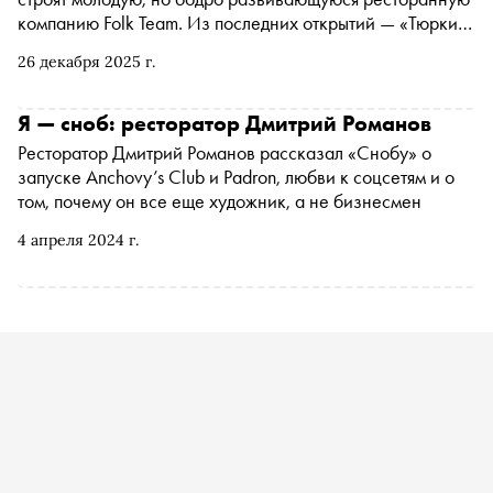
компанию Folk Team. Из последних открытий — «Тюрки
Diner» рядом с метро «Спартак», а из достижений —
26 декабря 2025 г.
ресторан Padron на десятой строчке гастрономической
премии WTE Москва (2025). Редактор «Сноба» Мария
Макуш встретилась с рестораторами и поговорила с
Я — сноб: ресторатор Дмитрий Романов
ними о ситуации на ресторанном рынке в России,
Ресторатор Дмитрий Романов рассказал «Снобу» о
чистом вкусе, эмоциональном управлении,
запуске Anchovy’s Club и Padron, любви к соцсетям и о
человеческом капитале и проверке большими деньгами
том, почему он все еще художник, а не бизнесмен
4 апреля 2024 г.