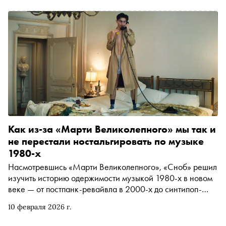
эмоциями. В первом выпуске — один из главных
фаворитов грядущего «Оскара», фильм «Марти
Великолепный». Разбираемся, почему работа
художника-постановщика Джека Фиска, которая на
первый взгляд кажется совершенно незаметной, — это
высший пилотаж
Как из-за «Марти Великолепного» мы так и
не перестали ностальгировать по музыке
1980-х
Насмотревшись «Марти Великолепного», «Сноб» решил
изучить историю одержимости музыкой 1980-х в новом
веке — от постпанк-ревайвла в 2000-х до синтипоп-
ревайвла в 2020-х со всеми остановками, включая
10 февраля 2026 г.
неубиваемые «Очень странные дела»