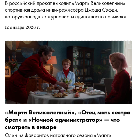
В российский прокат выходит «Марти Великолепный» —
спортивная драма инди-режиссёра Джоша Сэфди,
которую западные журналисты единогласно называют
одним из главных фильмов года. Главный герой Марти
12 января 2026 г.
Маузер (за эту роль Тимоти Шаламе получил «Золотой
глобус» ) — уверенный в своей исключительности игрок
в настольный теннис, готовый на всё, чтобы стать
чемпионом. Автор «Сноба» Катя Загвоздкина
рассуждает, действительно ли Марти великолепный.
«Марти Великолепный», «Отец мать сестра
брат» и «Ночной администратор» — что
смотреть в январе
Один из фаворитов наградного сезона «Марти