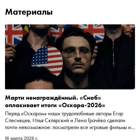
Материалы
Марти ненаграждённый. «Сноб»
оплакивает итоги «Оскара-2026»
Перед «Оскаром» наши трудолюбивые авторы Егор
Спесивцев, Илья Склярский и Лена Грачёва сделали
почти невозможное: посмотрели все игровые фильмы из
главных номинаций и подробно обсудили их в большом
16 марта 2026 г.