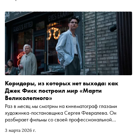
видеоразборе «Сноба». После церемонии мы
предложили им сверить свои прогнозы с реальностью
Коридоры, из которых нет выхода: как
Джек Фиск построил мир «Марти
Великолепного»
Раз в месяц мы смотрим на кинематограф глазами
художника-постановщика Сергея Февралева. Он
разбирает фильмы со своей профессиональной
колокольни и объясняет, как визуальная среда,
3 марта 2026 г.
декорации и предметы в кадре управляют нашими