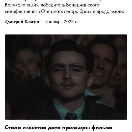
Великолепный», победитель Венецианского
кинофестиваля «Отец мать сестра брат» и продолжение
шпионского триллера «Ночной администратор» —
Дмитрий Елагин
3 января 2026 г.
«Сноб» выбрал интересные фильмы и сериалы разгара
зимы
Стала известна дата премьеры фильма