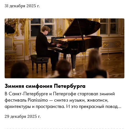
выставке «Индия. Ткань времени». Рассказываем, чем
31 декабря 2025 г.
заняться и куда сходить на ближайшей неделе
Зимняя симфония Петербурга
В Санкт-Петербурге и Петергофе стартовал зимний
фестиваль Pianissimo — синтез музыки, живописи,
архитектуры и пространства. И это прекрасный повод
отправиться за новогодним настроением в Северную
29 декабря 2025 г.
столицу