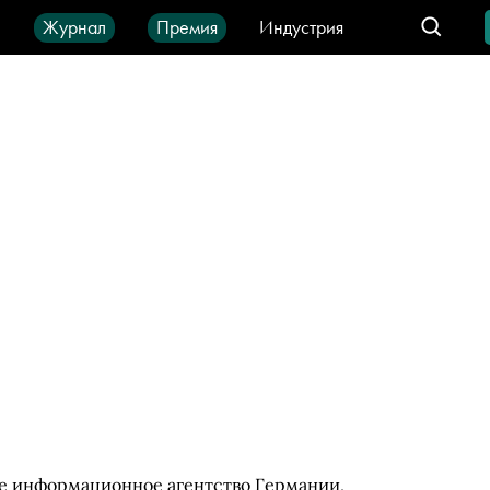
ы
Журнал
Премия
Индустрия
део
Город
IT-продукты
ее информационное агентство Германии,