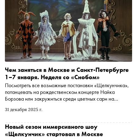
Чем заняться в Москве и Санкт-Петербурге
1–7 января. Неделя со «Снобом»
Посмотреть все возможные постановки «Щелкунчика»,
потанцевать на рождественском концерте Найка
Борзова или закружиться среди цветных сари на
выставке «Индия. Ткань времени». Рассказываем, чем
31 декабря 2025 г.
заняться и куда сходить на ближайшей неделе
Новый сезон иммерсивного шоу
«Щелкунчик» стартовал в Москве