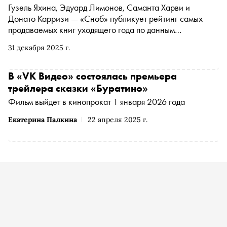
Гузель Яхина, Эдуард Лимонов, Саманта Харви и
Донато Карризи — «Сноб» публикует рейтинг самых
продаваемых книг уходящего года по данным
издательств. В топе — не только ожидаемые хиты, но и
31 декабря 2025 г.
неожиданные открытия в нон-фикшене и детской
литературе
В «VK Видео» состоялась премьера
трейлера сказки «Буратино»
Фильм выйдет в кинопрокат 1 января 2026 года
Екатерина Палкина
22 апреля 2025 г.