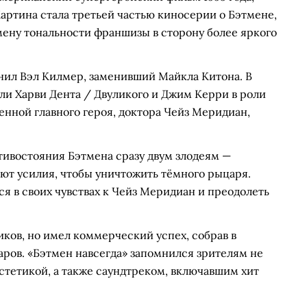
ртина стала третьей частью киносерии о Бэтмене,
мену тональности франшизы в сторону более яркого
нил Вэл Килмер, заменивший Майкла Китона. В
ли Харви Дента / Двуликого и Джим Керри в роли
енной главного героя, доктора Чейз Меридиан,
тивостояния Бэтмена сразу двум злодеям —
ют усилия, чтобы уничтожить тёмного рыцаря.
я в своих чувствах к Чейз Меридиан и преодолеть
ков, но имел коммерческий успех, собрав в
ров. «Бэтмен навсегда» запомнился зрителям не
эстетикой, а также саундтреком, включавшим хит