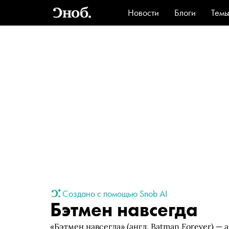
Новости
Блоги
Тем
Стиль
Ви
Создано с помощью Snob AI
Бэтмен навсегда
«Бэтмен навсегда» (англ. Batman Forever) —