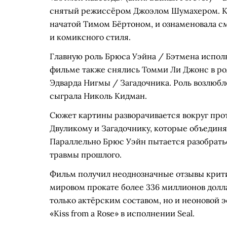
снятый режиссёром Джоэлом Шумахером. Ка
начатой Тимом Бёртоном, и ознаменовала с
и комиксного стиля.
Главную роль Брюса Уэйна / Бэтмена испол
фильме также снялись Томми Ли Джонс в ро
Эдварда Нигмы / Загадочника. Роль возлюбл
сыграла Николь Кидман.
Сюжет картины разворачивается вокруг про
Двуликому и Загадочнику, которые объединя
Параллельно Брюс Уэйн пытается разобратьс
травмы прошлого.
Фильм получил неоднозначные отзывы крити
мировом прокате более 336 миллионов долла
только актёрским составом, но и неоновой 
«Kiss from a Rose» в исполнении Seal.