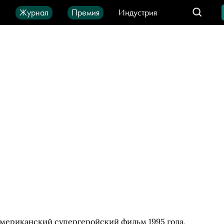
ы
Журнал
Премия
Индустрия
део
Город
IT-продукты
 американский супергеройский фильм 1995 года,