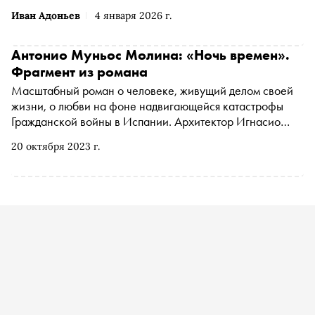
Иван Адоньев
4 января 2026 г.
Антонио Муньос Молина: «Ночь времен».
Фрагмент из романа
Масштабный роман о человеке, живущий делом своей
жизни, о любви на фоне надвигающейся катастрофы
Гражданской войны в Испании. Архитектор Игнасио
Абель участвует в строительстве Университетского
20 октября 2023 г.
городка в Мадриде, но вскоре ему придется бежать.
Книга 2009 года выходит в издательстве No Age в
переводе Елены и Александры Горбовых. «Сноб»
публикует фрагмент