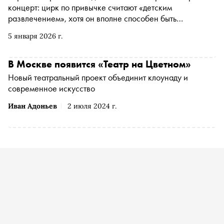
концерт: цирк по привычке считают «детским
развлечением», хотя он вполне способен быть
культурным событием — модным, актуальным и
5 января 2026 г.
рассчитанным на любой возраст. «Сноб» поговорил с
Елизаветой Гамбург — креативным продюсером шоу
«Сны Пушкина», основателем клоунского лейбла
В Москве появится «Театр на Цветном»
«Клаунхаус» — о том, почему российский цирк потерял
Новый театральный проект объединит клоунаду и
массовую привлекательность, как устроены «Сны
современное искусство
Пушкина» и что нужно, чтобы клоуны снова стали
главными героями манежа
Иван Адоньев
2 июля 2024 г.