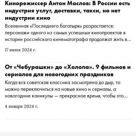
Кинорежиссер Антон Маслов: В России есть
индустрия услуг, доставки, такси, но нет
индустрии кино
Вселенная «Последнего богатыря» разрастается:
персонажи одного из самых успешных кинопроектов в
истории российского кинематографа продолжат жить в
сериале c подзаголовком «Наследие», который выйдет
17 июня 2024 г.
до конца года на START. Его поставил Антон Маслов —
автор других не менее успешных проектов онлайн-
кинотеатров: «Вампиры средней полосы», «Поехавшая»,
От «Чебурашки» до «Холопа». 9 фильмов и
«Многоэтажка», «ИП Пирогова». «Сноб» поговорил с
сериалов для новогодних праздников
режиссером о том, какие фильмы и сериалы
Когда вся советская классика засмотрена до дыр, то
востребованы сегодня, как выпускать коммерчески
можно переключиться на новые кино и сериалы, а
успешные проекты и почему сценарист — самая
новогодние каникулы — прекрасное время, чтобы это
недооцененная профессия в индустрии
сделать. «Сноб» выбрал интересные варианты от
4 января 2024 г.
онлайн-кинотеатра START для просмотра вдвоем или
всей семьей