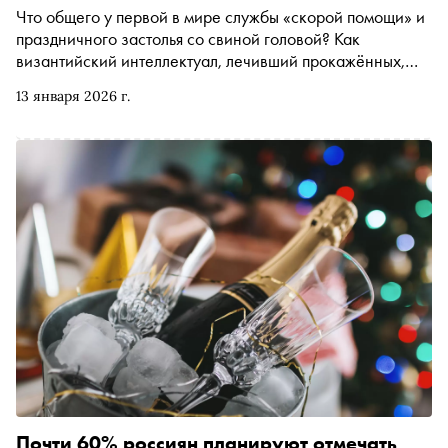
Что общего у первой в мире службы «скорой помощи» и
праздничного застолья со свиной головой? Как
византийский интеллектуал, лечивший прокажённых,
превратился в народного «Свинятника»? И почему для
13 января 2026 г.
того, чтобы год был удачным, поросёнка в Старый Новый
год нужно разделывать исключительно руками? Павел
Шинский — фотохудожник, генеральный директор CCI
France Russie и основатель «Винного атласа России» —
рассказывает историю о том, как подлинное
милосердие и кулинарные излишества встретились в
одном из самых парадоксальных праздников календаря
Почти 60% россиян планируют отмечать