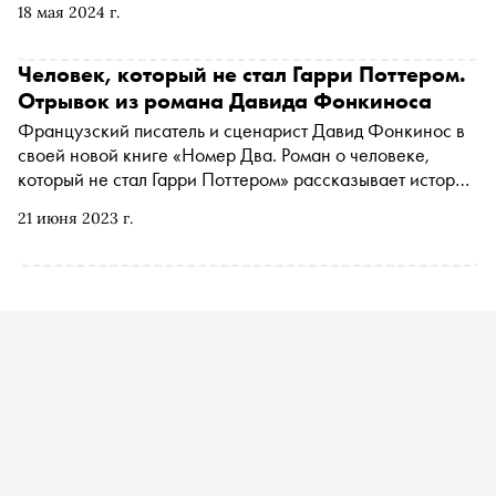
18 мая 2024 г.
любимых произведениях, но и вполне успешная бизнес-
модель продюсерских компаний. Специально для
«Сноба» Елена Тарасова, нон-фикшн-редактор
Человек, который не стал Гарри Поттером.
«Литрес», рассказывает о книжных клубах актрис,
Отрывок из романа Давида Фонкиноса
певиц и телеведущих и их рекомендациях
Французский писатель и сценарист Давид Фонкинос в
своей новой книге «Номер Два. Роман о человеке,
который не стал Гарри Поттером» рассказывает историю
Мартина Хилла. В 2000 году он проходил кастинг и мог
21 июня 2023 г.
сыграть одного из самых известных волшебников, но из
двух оставшихся кандидатов режиссер выбрал Дэниэла
Рэдклиффа. Рассказ о провале оказывается
вдохновляющей историей преодоления. С разрешения
издательства «Иностранка» «Сноб» публикует отрывок