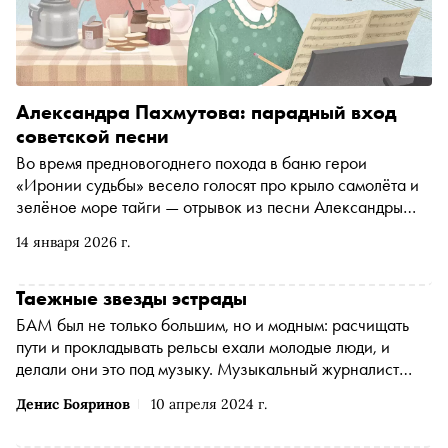
Александра Пахмутова: парадный вход
советской песни
Во время предновогоднего похода в баню герои
«Иронии судьбы» весело голосят про крыло самолёта и
зелёное море тайги — отрывок из песни Александры
Пахмутовой «Главное, ребята, сердцем не стареть».
14 января 2026 г.
Режиссёр знал, что делал: шлягеры Пахмутовой —
энциклопедия казённого соцреализма, но в них точно
было объединяющее начало и подкупающая простота.
Таежные звезды эстрады
Не говоря о мелодиях, перед которыми не смогли устоять
БАМ был не только большим, но и модным: расчищать
ни миллионы слушателей, ни артисты в диапазоне от
пути и прокладывать рельсы ехали молодые люди, и
Анны Герман до Rammstein. Почему иначе не могло быть,
делали они это под музыку. Музыкальный журналист
объясняет автор «Сноба» Александр Морсин в своей
Денис Бояринов вспомнил, какие песни задавали ритм
рубрике «Переслушать»
Денис Бояринов
10 апреля 2024 г.
одной из самых грандиозных советских строек, — и
составил плейлист