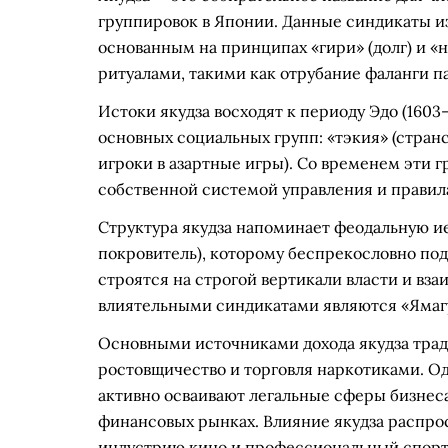
группировок в Японии. Данные синдикаты из
основанным на принципах «гири» (долг) и «н
ритуалами, такими как отрубание фаланги па
Истоки якудза восходят к периоду Эдо (1603–
основных социальных групп: «тэкия» (стран
игроки в азартные игры). Со временем эти
собственной системой управления и правил
Структура якудза напоминает феодальную иер
покровитель), которому беспрекословно п
строятся на строгой вертикали власти и вз
влиятельными синдикатами являются «Ямагу
Основными источниками дохода якудза трад
ростовщичество и торговля наркотиками. О
активно осваивают легальные сферы бизнеса
финансовых рынках. Влияние якудза распрос
индустрию кино и профессиональный спорт