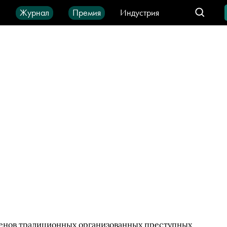
ы
Журнал
Премия
Индустрия
део
Город
IT-продукты
членов традиционных организованных преступных