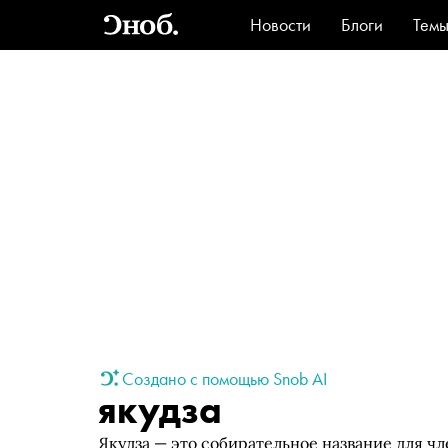
Новости
Блоги
Тем
Стиль
Ви
Создано с помощью Snob AI
якудза
Якудза — это собирательное название для 