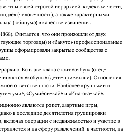
вестны своей строгой иерархией, кодексом чести,
индзё» (человечность), а также характерными
льца (юбицумэ) в качестве извинения.
1868). Считается, что они произошли от двух
ствующие торговцы) и «бакуто» (профессиональные
 группы сформировали закрытые сообщества с
ами.
архию. Во главе клана стоит «оябун» (отец-
одчиняются «кобуны» (дети-приемыши). Отношения
аимной ответственности. Наиболее крупными и
ти-гуми», «Сумиёси-кай» и «Инагава-кай».
иционно являются рэкет, азартные игры,
днако в последние десятилетия группировки
, включая операции с недвижимостью и участие в
траняется и на сферу развлечений, в частности, на
.