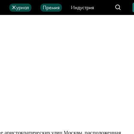
ы
Журнал
Премия
Индустрия
део
Город
IT-продукты
ее аристократических улиц Москвы, расположенная