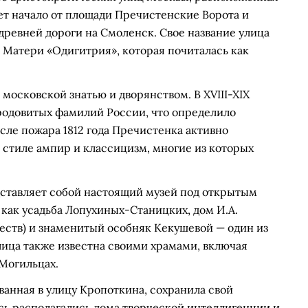
ет начало от площади Пречистенские Ворота и
 древней дороги на Смоленск. Свое название улица
 Матери «Одигитрия», которая почиталась как
московской знатью и дворянством. В XVIII-XIX
 родовитых фамилий России, что определило
ле пожара 1812 года Пречистенка активно
 стиле ампир и классицизм, многие из которых
ставляет собой настоящий музей под открытым
 как усадьба Лопухиных-Станицких, дом И.А.
еств) и знаменитый особняк Кекушевой — один из
лица также известна своими храмами, включая
Могильцах.
анная в улицу Кропоткина, сохранила свой
сь располагались дома творческой интеллигенции и