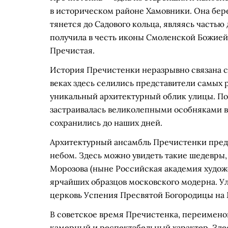
в историческом районе Хамовники. Она бер
тянется до Садового кольца, являясь частью
получила в честь иконы Смоленской Божией
Пречистая.
История Пречистенки неразрывно связана с 
веках здесь селились представители самых
уникальный архитектурный облик улицы. Пос
застраивалась великолепными особняками в
сохранились до наших дней.
Архитектурный ансамбль Пречистенки пред
небом. Здесь можно увидеть такие шедевры,
Морозова (ныне Российская академия худож
ярчайших образцов московского модерна. У
церковь Успения Пресвятой Богородицы на 
В советское время Пречистенка, переименов
камерный и респектабельный характер. Зде