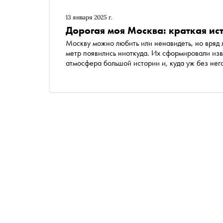
13 января 2025 г.
Дорогая моя Москва: краткая ис
Москву можно любить или ненавидеть, но вряд 
метр появились ниоткуда. Их сформировали изв
атмосфера большой истории и, куда уж без нег
районы города, ставшие сегодня престижными, 
достатком, но и небогатые горожане. Карта «э
сегодня