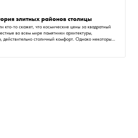
тория элитных районов столицы
ли кто-то скажет, что космические цены за квадратный
естные во всем мире памятники архитектуры,
о, действительно столичный комфорт. Однако некоторые
еще в XIX веке обходили стороной не только люди с
литных» кварталов Москвы продолжает меняться и