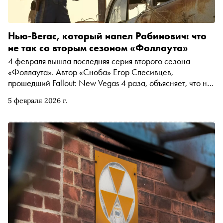
Нью-Вегас, который напел Рабинович: что
не так со вторым сезоном «Фоллаута»
4 февраля вышла последняя серия второго сезона
«Фоллаута». Автор «Сноба» Егор Спесивцев,
прошедший Fallout: New Vegas 4 раза, объясняет, что не
так с сериальным Легионом Цезаря, разбирается в
5 февраля 2026 г.
двойниках Мистера Хауса и остаётся недоволен
финалом