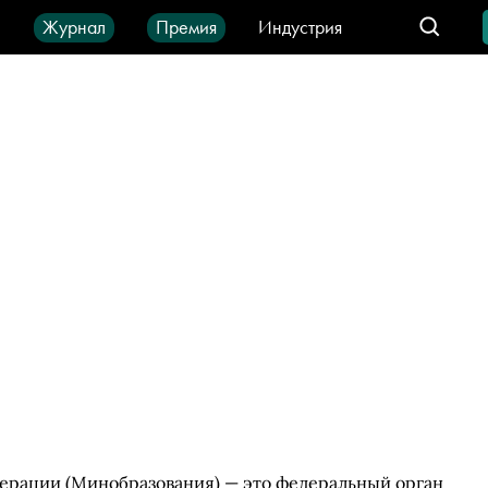
ы
Журнал
Премия
Индустрия
део
Город
IT-продукты
ерации (Минобразования) — это федеральный орган