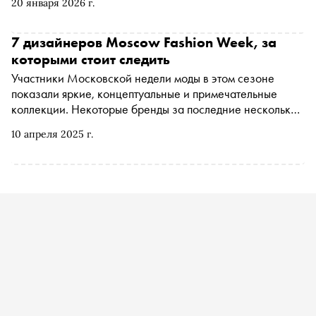
20 января 2026 г.
автору «Сноба» Денису Бондареву Александр
рассказал о пути из Екатеринбурга в парижский мир
моды, закольцованности истории и любви к Санкт-
7 дизайнеров Moscow Fashion Week, за
Петербургу
которыми стоит следить
Участники Московской недели моды в этом сезоне
показали яркие, концептуальные и примечательные
коллекции. Некоторые бренды за последние несколько
лет заметно масштабировались, обзавелись лояльной
10 апреля 2025 г.
аудиторией и прочно заняли свою нишу. Есть и новички,
которые всего за несколько сезонов покорили fashion
community своим нетривиальным подходом к одежде и
стилизации. Выбрали семь дизайнеров, за которыми
стоит следить