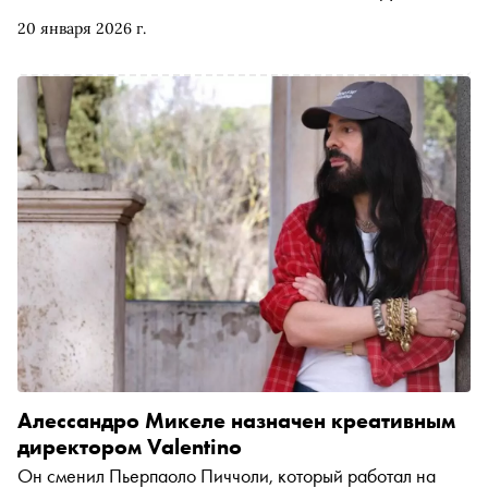
самыми красивыми женщинами второй половины
20 января 2026 г.
прошлого и начала нашего веков. Всегда ли всё шло так
гладко, и как развивалась история модельера, личная и
творческая, рассказывает модный эксперт «Сноба» Катя
Штерн
Алесcандро Микеле назначен креативным
директором Valentino
Он сменил Пьерпаоло Пиччоли, который работал на