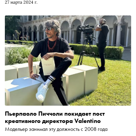
27 марта 2024 г.
единственным креативным директором. Итальянец
произвел революцию в модном доме, поставив во главу
угла не только розовый цвет, но и людей, ценности и
профессиональное сообщество. Обозреватель «Сноба»
Аня Батурина вспомнила его самые знаковые поступки и
показы
Пьерпаоло Пиччоли покидает пост
креативного директора Valentino
Модельер занимал эту должность с 2008 года