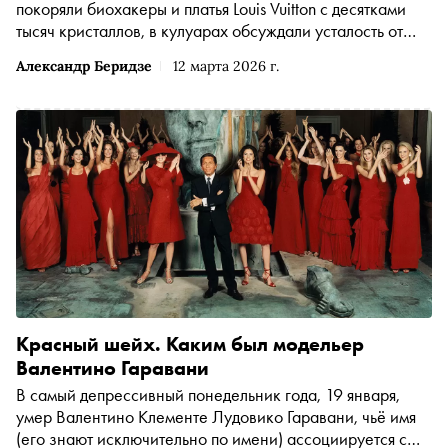
покоряли биохакеры и платья Louis Vuitton с десятками
тысяч кристаллов, в кулуарах обсуждали усталость от
эпатажа и возвращение к истинным культурным кодам.
Александр Беридзе
12 марта 2026 г.
Автор «Сноба» Александр Беридзе побывал в центре
событий — разбираем главные итоги и скрытые инсайды
мирового модного марафона
Красный шейх. Каким был модельер
Валентино Гаравани
В самый депрессивный понедельник года, 19 января,
умер Валентино Клементе Лудовико Гаравани, чьё имя
(его знают исключительно по имени) ассоциируется с