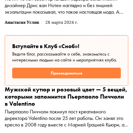
дизайнер Дрис ван Нотен наглядно и без лишней
экзальтации показывал, что такое настоящая мода. А
уходя на пенсию, оставил нам оптимистическое
Анастасия Углик
28 марта 2024 г.
завещание, в которое хочется верить. По просьбе
«Сноба» искусствовед и редактор моды Анастасия Углик
вспоминает про обаятельного участника
«Антверпенской шестерки», с которым она общалась
Вступайте в Клуб «Сноб»!
лично
Ведите блог, рассказывайте о себе, знакомьтесь с
интересными людьми на сайте и мероприятиях клуба.
Присоединиться
Мужской кутюр и розовый цвет — 5 вещей,
которыми запомнится Пьерпаоло Пиччоли
в Valentino
Пьерпаоло Пиччоли покинул пост креативного
директора Valentino после 25 лет работы. Он занял это
кресло в 2008 году вместе с Марией Грацией Кьюри, а
после ее ухода в Dior в 2016-м был назначен