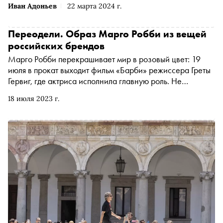
Иван Адоньев
22 марта 2024 г.
Переодели. Образ Марго Робби из вещей
российских брендов
Марго Робби перекрашивает мир в розовый цвет: 19
июля в прокат выходит фильм «Барби» режиссера Греты
Гервиг, где актриса исполнила главную роль. Не
удивительно, что на всех мероприятиях она теперь
18 июля 2023 г.
появляется в нарядах в стиле самой знаменитой куклы.
Обозреватель Аня Батурина присмотрелась к образам
звезды и нашла похожие вещи в коллекциях российских
дизайнеров