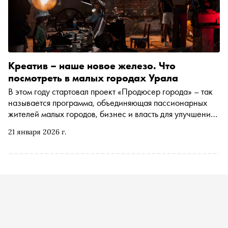
Креатив – наше новое железо. Что
посмотреть в малых городах Урала
В этом году стартовал проект «Продюсер города» – так
называется программа, объединяющая пассионарных
жителей малых городов, бизнес и власть для улучшения
территорий. «Сноб» поговорил с продюсером Сысерти
21 января 2026 г.
Софьей Глуховой – о том, что такое «продюсер города»,
как эта инициатива меняет жизнь в регионах и как стать
частью такой команды. А еще мы посетили Сысерть и
Миасс (первые города, в которых появятся собственные
продюсеры) и составили по ним гид