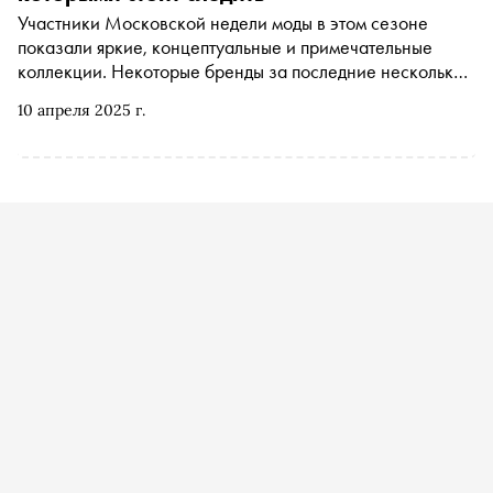
Участники Московской недели моды в этом сезоне
показали яркие, концептуальные и примечательные
коллекции. Некоторые бренды за последние несколько
лет заметно масштабировались, обзавелись лояльной
10 апреля 2025 г.
аудиторией и прочно заняли свою нишу. Есть и новички,
которые всего за несколько сезонов покорили fashion
community своим нетривиальным подходом к одежде и
стилизации. Выбрали семь дизайнеров, за которыми
стоит следить