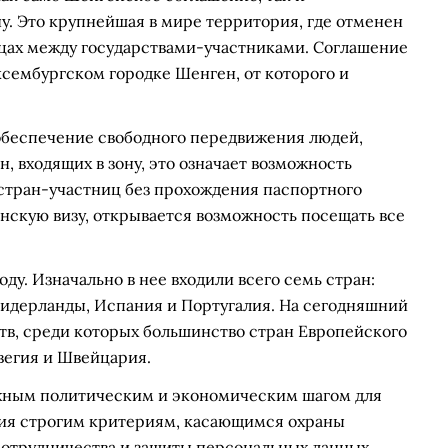
у. Это крупнейшая в мире территория, где отменен
цах между государствами-участниками. Соглашение
ксембургском городке Шенген, от которого и
обеспечение свободного передвижения людей,
ан, входящих в зону, это означает возможность
з стран-участниц без прохождения паспортного
нскую визу, открывается возможность посещать все
оду. Изначально в нее входили всего семь стран:
Нидерланды, Испания и Португалия. На сегодняшний
ств, среди которых большинство стран Европейского
вегия и Швейцария.
ажным политическим и экономическим шагом для
твия строгим критериям, касающимся охраны
сотрудничества и защиты персональных данных.