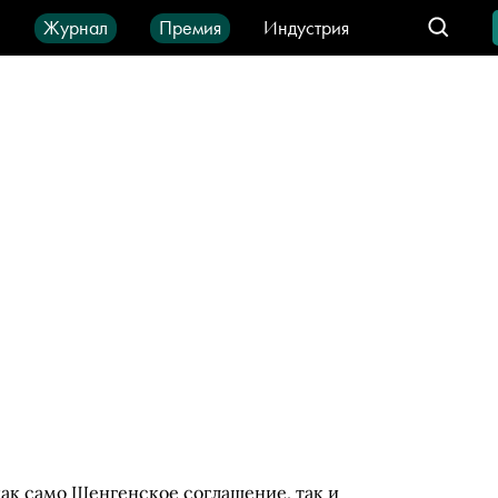
ы
Журнал
Премия
Индустрия
део
Город
IT-продукты
как само Шенгенское соглашение, так и