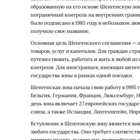
образованную на его основе Шенгенскую зон
пограничный контроль на внутренних грани
было подписано в 1985 году в небольшом лю
получило свое название.
Основная цель Шенгенского соглашения — 
товаров, услуг и капиталов. Для граждан стр
путешествовать, работать и жить в любой и
контроля. Для иностранцев, имеющих шенге
государства зоны в рамках одной поездки.
Шенгенская зона начала свою работу в 1995 г
Бельгия, Германия, Франция, Люксембург, 
день зона включает 27 европейских государ
союза, а также Исландия, Лихтенштейн, Нор
Вступление в Шенгенскую зону является в
любого государства. Оно требует соответс
внешних границ, выдачи виз, полицейского 