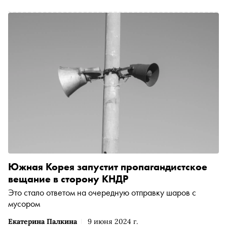
интернета Екатерина Мизулина. Кто такие квадроберы,
какие еще молодежные движения популярны у детей и
подростков и что о них говорят психологи — в материале
«Сноба»
Южная Корея запустит пропагандистское
вещание в сторону КНДР
Это стало ответом на очередную отправку шаров с
мусором
Екатерина Палкина
9 июня 2024 г.