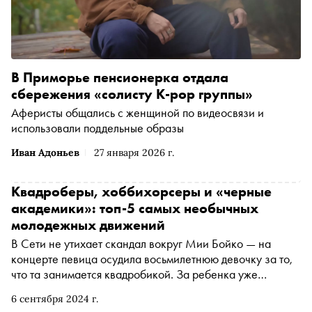
В Приморье пенсионерка отдала
сбережения «солисту K-pop группы»
Аферисты общались с женщиной по видеосвязи и
использовали поддельные образы
Иван Адоньев
27 января 2026 г.
Квадроберы, хоббихорсеры и «черные
академики»: топ-5 самых необычных
молодежных движений
В Сети не утихает скандал вокруг Мии Бойко — на
концерте певица осудила восьмилетнюю девочку за то,
что та занимается квадробикой. За ребенка уже
вступились музыканты Егор Крид, Клава Кока,
6 сентября 2024 г.
журналистка Ксения Собчак и глава Лиги безопасного