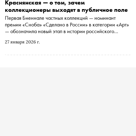
Краснянская — о том, зачем
коллекционеры выходят в публичное поле
Первая Биеннале частных коллекций — номинант
премии «Сноба» «Сделано в России» в категории «Арт»
— обозначила новый этап в истории российского
коллекционирования. О том, почему частные собрания
27 января 2026 г.
выходят в публичное пространство и как меняется роль
коллекционера в современной культурной экосистеме,
мы поговорили с программным директором Фонда
«Новые коллекционеры», инициировавшего Биеннале
частных коллекций