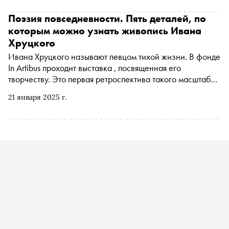
рассказывает «Сноб»
Поэзия повседневности. Пять деталей, по
которым можно узнать живопись Ивана
Хруцкого
Ивана Хруцкого называют певцом тихой жизни. В фонде
In Artibus проходит выставка , посвященная его
творчеству. Это первая ретроспектива такого масштаба,
где представлены произведения из более чем 20
21 января 2025 г.
российских музеев и собрания Национального музея
Республики Беларусь в Минске. «Сноб» рассказывает о
важных деталях на картинах Хруцкого, через которые
можно познакомиться с его творчеством