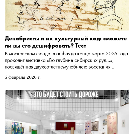
Декабристы и их культурный код: сможете
ли вы его дешифровать? Тест
В московском фонде In artibus до конца марта 2026 года
проходит выставка «Во глубине сибирских руд…»,
посвящённая двухсотлетнему юбилею восстания
декабристов и истории их сибирской одиссеи.
5 февраля 2026 г.
Приглашаем вас оценить свои познания в области
общественной жизни России первой четверти XIX века