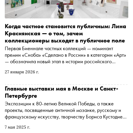
Когда частное становится публичным: Лина
Краснянская — о том, зачем
коллекционеры выходят в публичное поле
Первая Биеннале частных коллекций — номинант
премии «Сноба» «Сделано в России» в категории «Арт»
— обозначила новый этап в истории российского
коллекционирования. О том, почему частные собрания
27 января 2026 г.
выходят в публичное пространство и как меняется роль
коллекционера в современной культурной экосистеме,
мы поговорили с программным директором Фонда
Главные выставки мая в Москве и Санкт-
«Новые коллекционеры», инициировавшего Биеннале
Петербурге
частных коллекций
Экспозиции к 80-летию Великой Победы, а также
проекты, посвященные античной мозаике, русскому и
французскому искусству, творчеству Бориса Кустодиева
и истории футбольного клуба «Зенит», — о том, что стоит
7 мая 2025 г.
увидеть в музеях и галереях в последний месяц весны,