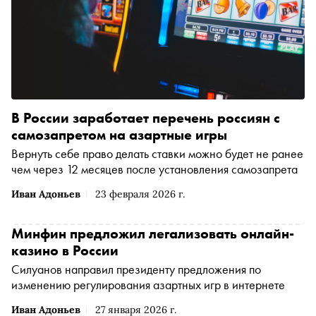
В России заработает перечень россиян с
самозапретом на азартные игры
Вернуть себе право делать ставки можно будет не ранее
чем через 12 месяцев после установления самозапрета
Иван Адоньев
23 февраля 2026 г.
Минфин предложил легализовать онлайн-
казино в России
Силуанов направил президенту предложения по
изменению регулирования азартных игр в интернете
Иван Адоньев
27 января 2026 г.