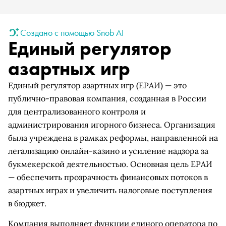
Создано с помощью Snob AI
Единый регулятор
азартных игр
Единый регулятор азартных игр (ЕРАИ) — это
публично-правовая компания, созданная в России
для централизованного контроля и
администрирования игорного бизнеса. Организация
была учреждена в рамках реформы, направленной на
легализацию онлайн-казино и усиление надзора за
букмекерской деятельностью. Основная цель ЕРАИ
— обеспечить прозрачность финансовых потоков в
азартных играх и увеличить налоговые поступления
в бюджет.
Компания выполняет функции единого оператора по