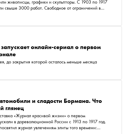
или живописцы, графики и скульпторы. С 1903 по 1917
ли свыше 3000 работ. Свободное от ограничений в
 200 авторов, молодых художников и прославленных
 специалиста выставочного отдела Музея русского
к принципы подготовки экспозиций НОХ сопоставимы с
я уникальными
запускает онлайн-сериал о первом
рнале
ея, до закрытия которой осталось меньше месяца
втомобили и сладости Бормана. Что
й глянец
ускали в дореволюционной России с 1913 по 1917 год.
посвятил журнал увлечениям элиты того времени:
роде охоты, театров и путешествий, нарядам,