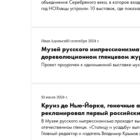
объединения Серебряного века, в которое вход
год НОХовцы устроили 10 выставок, где показа
стилях и течениях, общество объединяло более
мастеров. «Сноб» попросил куратора выставки,
импрессионизма Ольгу Юркину рассказать, ка
современными практиками и в чем они остаютс
Иван Адоньев
10 сентября 2024 г.
Музей русского импрессионизма 
дореволюционном глянцевом жу
Проект приурочен к одноименной выставке муз
10 июля 2024 г.
Круиз до Нью-Йорка, гоночные а
рекламировал первый российски
В Музее русского импрессионизма проходит выставка «Журнал красивой жизни» о первом
отечественном глянце. «Столицу и усадьбу» вып
Главный редактор и издатель Владимир Крымов 
загородным усадьбам, светским развлечениям в