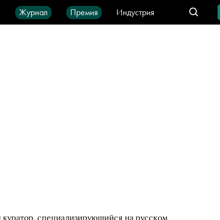
ы
Журнал
Премия
Индустрия
део
Город
IT-продукты
и куратор, специализирующийся на русском