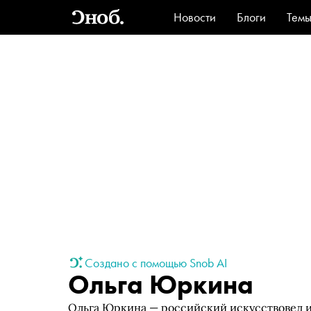
Новости
Блоги
Тем
Стиль
Ви
Создано с помощью Snob AI
Ольга Юркина
Ольга Юркина — российский искусствовед 