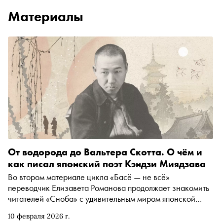
Материалы
От водорода до Вальтера Скотта. О чём и
как писал японский поэт Кэндзи Миядзава
Во втором материале цикла «Басё — не всё»
переводчик Елизавета Романова продолжает знакомить
читателей «Сноба» с удивительным миром японской
поэзии. Сегодняшний герой — Кэндзи Миядзава: в его
10 февраля 2026 г.
текстах «мотыга» встречается с «водородом», Вальтер