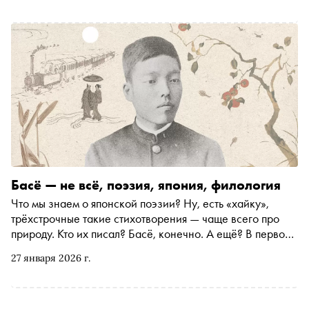
Скотт — с «бумажным комбинатом», а некоторые его
стихотворения так выразительны, что их получается
читать, не зная японского
Басё — не всё, поэзия, япония, филология
Что мы знаем о японской поэзии? Ну, есть «хайку»,
трёхстрочные такие стихотворения — чаще всего про
природу. Кто их писал? Басё, конечно. А ещё? В первом
тексте своего авторского цикла «Басё — не всё»
27 января 2026 г.
переводчик и автор телеграм-канала « прилетают гуси »
Елизавета Романова рассказывает о Масаока Сики —
японском поэте, который любил бейсбол, болел