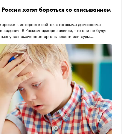
 в России хотят бороться со списыванием
ировке в интернете сайтов с готовыми домашними
 задания. В Роскомнадзоре заявили, что они не будут
ться уполномоченные органы власти или суды.
 и педагогов. «Сноб» опросил экспертов, чтобы понять,
ет сказаться на школьниках