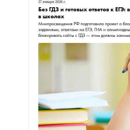
27 января 2026 г.
Без ГДЗ и готовых ответов к ЕГЭ:
в школах
Минпросвещения РФ подготовило проект о блок
заданиями, ответами на ЕГЭ, ГИА и олимпиадные
блокировать сайты с ГДЗ — этим должны занима
Инициатива уже вызвала споры среди родителей
к чему может привести эта мера и как она мож