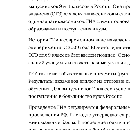
выпускников 9 и 11 классов в России. Она п
экзамена (ОГЭ) для девятиклассников и един
одиннадцатиклассников. ГИА служит основа
образовании и поступления в вузы.
История ГИА в современном виде началась в 
эксперимента. С 2009 года ЕГЭ стал единств
ОГЭ для 9 классов был введен позднее. Осн
знаний учащихся и создать равные условия 
ГИА включает обязательные предметы (русск
Результаты экзаменов влияют на итоговые о
обучения. Для выпускников 11 классов успе
поступления в большинство вузов России.
Проведение ГИА регулируется федеральны
просвещения РФ. Ежегодно утверждаются ра
минимальные баллы. В последние годы в пр
повышение прозрачности и борьбу со списы