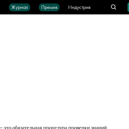
ы
Журнал
Премия
Индустрия
део
Город
IT-продукты
 — это обязательная процедура проверки знаний