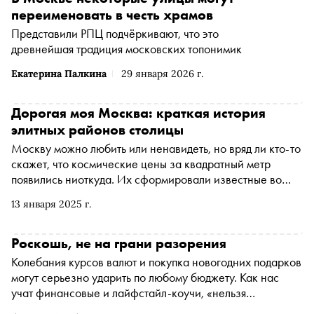
переименовать в честь храмов
Представили РПЦ подчёркивают, что это
древнейшая традиция московских топонимик
Екатерина Палкина
29 января 2026 г.
Дорогая моя Москва: краткая история
элитных районов столицы
Москву можно любить или ненавидеть, но вряд ли кто-то
скажет, что космические цены за квадратный метр
появились ниоткуда. Их сформировали известные во
всем мире памятники архитектуры, атмосфера большой
13 января 2025 г.
истории и, куда уж без него, действительно столичный
комфорт. Однако некоторые районы города, ставшие
сегодня престижными, еще в XIX веке обходили
Роскошь, не на грани разорения
стороной не только люди с достатком, но и небогатые
Колебания курсов валют и покупка новогодних подарков
горожане. Карта «элитных» кварталов Москвы
могут серьезно ударить по любому бюджету. Как нас
продолжает меняться и сегодня
учат финансовые и лайфстайл-коучи, «нельзя
экономить, нужно рационально тратить». «Сноб»