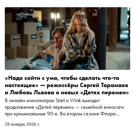
Специально для «Сноба» журналист Катя Загвоздкина
поговорила с исполнителем главной роли Артёмом
Кошманом — об авторском кино, любви, режиссёрской
«настройке» и приключениях на съёмках
«Надо сойти с ума, чтобы сделать что-то
настоящее» — режиссёры Сергей Тарамаев
и Любовь Львова о новых «Детях перемен»
В онлайн-кинотеатрах Start и Wink выходит
продолжение «Детей перемен» — семейной киносаги
про криминальные 90-е. Во втором сезоне Флора
(героиня Виктории Исаковой) из водительницы
29 января 2026 г.
троллейбуса превратилась во влиятельную главу
бандитской группировки, что ещё больше запутало её