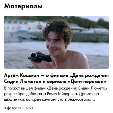
Материалы
Артём Кошман — о фильме «День рождения
Сидни Люмета» и сериале «Дети перемен»
В прокат вышел фильм «День рождения Сидни Люмета»
режиссёра-дебютанта Рауля Гейдарова. Драма про
школьника, который мечтает стать режиссёром,
получила главный приз фестиваля «Окно в Европу» и
3 февраля 2026 г.
собрала тёплые отзывы критиков и зрителей.