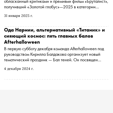
обласканный критиками и премиями фильм «Бруталист»,
получивший «Золотой глобус»—2025 в категории
«Лучший фильм года» и номинированный на премию
31 января 2025 г.
«Оскар» в десяти основных категориях, включая
«Лучший фильм» и «Лучшую мужскую роль». «Сноб»
решил проследить самые важные и значимые этапы
Ода Нарнии, альтернативный «Титаник» и
карьеры блистающего в картине Эдриана Броуди,
сияющий космос: пять главных балов
главного претендента на «Оскар»—2025 в категории
Afterhalloween
«Лучший актер», уже удостоенного «Золотого глобуса»
В первую субботу декабря команда Afterhalloween под
в категории «Лучший актер в драме»
руководством Кирилла Балдакова организует новый
тематический праздник — Бал теней. Он посвящен
роману Михаила Булгакова «Мастер и Маргарита».
4 декабря 2024 г.
Традиционно вечер пройдет в стенах отеля — на сей раз
выбор пал на Marco Polo на Патриарших.
Костюмированная вечеринка с 11 вариантами дресс-
кода рассчитана на 888 гостей и включает
театрализованные шоу, танцевальные DJ-сеты и
иммерсивные игры. В преддверии нового раута «Сноб»
вспоминает самые яркие костюмированные балы
Afterhalloween