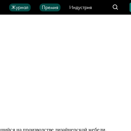
ы
Журнал
Премия
Индустрия
део
Город
IT-продукты
ющийся на производстве дизайнерской мебели,