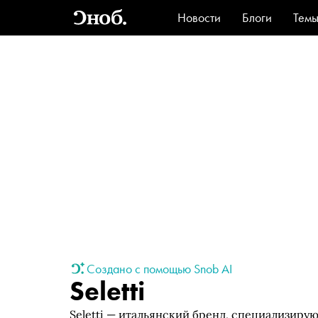
Новости
Блоги
Тем
Стиль
Ви
Создано с помощью Snob AI
Seletti
Seletti — итальянский бренд, специализиру