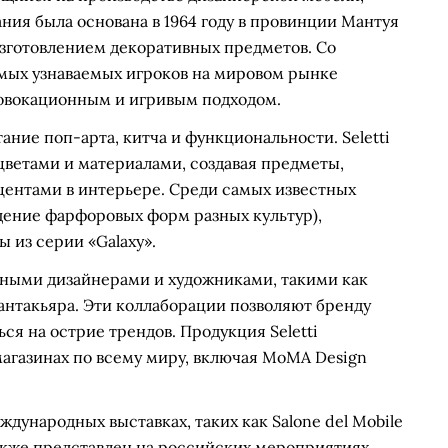
ния была основана в 1964 году в провинции Мантуя
зготовлением декоративных предметов. Со
самых узнаваемых игроков на мировом рынке
ровокационным и игривым подходом.
ние поп-арта, китча и функциональности. Seletti
цветами и материалами, создавая предметы,
центами в интерьере. Среди самых известных
щение фарфоровых форм разных культур),
 из серии «Galaxy».
нными дизайнерами и художниками, такими как
антакьяра. Эти коллаборации позволяют бренду
ся на острие трендов. Продукция Seletti
магазинах по всему миру, включая MoMA Design
ждународных выставках, таких как Salone del Mobile
акже представлен на российских мероприятиях,