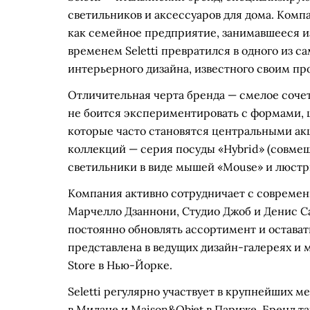
светильников и аксессуаров для дома. Компа
как семейное предприятие, занимавшееся и
временем Seletti превратился в одного из 
интерьерного дизайна, известного своим п
Отличительная черта бренда — смелое сочета
не боится экспериментировать с формами, 
которые часто становятся центральными ак
коллекций — серия посуды «Hybrid» (совме
светильники в виде мышей «Mouse» и люстры
Компания активно сотрудничает с совреме
Марчелло Дзаннони, Студио Джоб и Денис С
постоянно обновлять ассортимент и оставать
представлена в ведущих дизайн-галереях и 
Store в Нью-Йорке.
Seletti регулярно участвует в крупнейших ме
в Милане и Maison&Objet в Париже. Бренд т