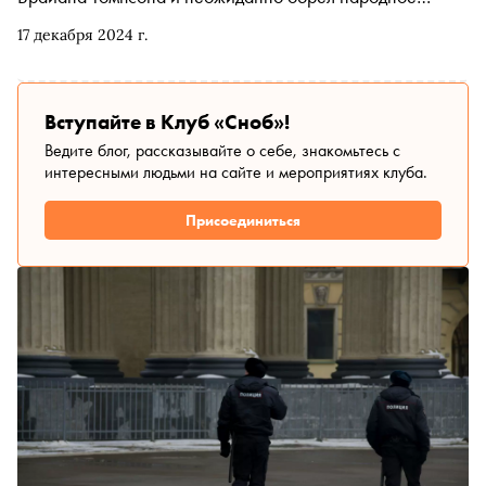
сочувствие и поддержку. «Сноб» побеседовал с
17 декабря 2024 г.
Родионом Бельковичем, специалистом по анархо-
индивидуализму и истории Америки, о том, за что
американцы ненавидят страховые компании и
корпорации, почему при этом не видят в Трампе
Вступайте в Клуб «Сноб»!
«классового врага» и стоит ли ждать новых всплесков
Ведите блог, рассказывайте о себе, знакомьтесь с
насилия в США
интересными людьми на сайте и мероприятиях клуба.
Присоединиться