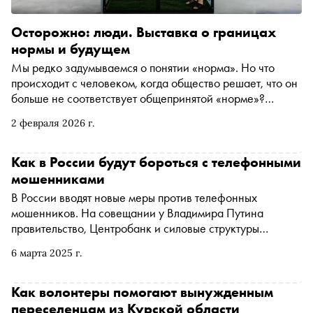
Осторожно: люди. Выставка о границах
нормы и будущем
Мы редко задумываемся о понятии «норма». Но что
происходит с человеком, когда общество решает, что он
больше не соответствует общепринятой «норме»?
«Выставка про ПНИ» в Музее Москвы предлагает
2 февраля 2026 г.
увидеть мир психоневрологических интернатов как
зеркало, отражающее наши собственные страхи о
потере контроля, личных границ, достоинства и
Как в России будут бороться с телефонными
будущего. Это выставка о заборах, которые разделяют,
мошенниками
и тех, что можно преодолеть
В России вводят новые меры против телефонных
мошенников. На совещании у Владимира Путина
правительство, Центробанк и силовые структуры
обсудили «период охлаждения» для кредитов,
6 марта 2025 г.
«самозапреты», «дроперов», ограничения на количество
карт и круговую ответственность банков с операторами
связи. По словам Путина, ущерб со стороны телефонных
Как волонтеры помогают вынужденным
мошенников «приобрел просто недопустимые размеры,
переселенцам из Курской области