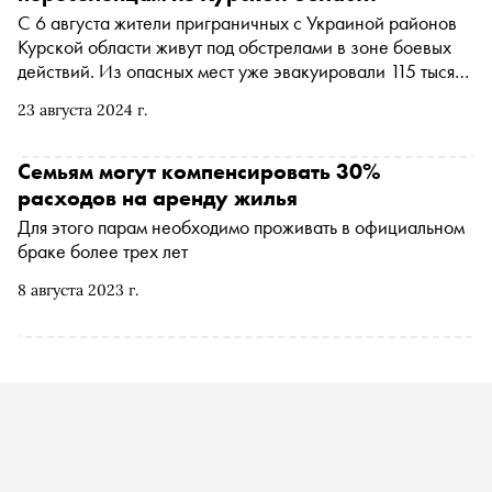
очень большие, поэтому действовать нужно быстро».
С 6 августа жители приграничных с Украиной районов
Основные инструменты заработают с сентября. «Сноб»
Курской области живут под обстрелами в зоне боевых
рассказывает, что изменится
действий. Из опасных мест уже эвакуировали 115 тысяч
человек, пункты временного размещения открылись в 29
23 августа 2024 г.
регионах России. Сотрудники благотворительных
фондов и гуманитарных центров рассказали «Снобу»,
как организованы пункты сбора помощи и какие вещи
Семьям могут компенсировать 30%
для переселенцев самые востребованные
расходов на аренду жилья
Для этого парам необходимо проживать в официальном
браке более трех лет
8 августа 2023 г.