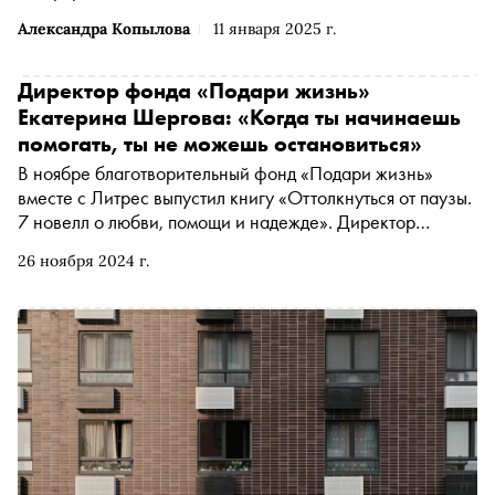
Александра Копылова
11 января 2025 г.
Директор фонда «Подари жизнь»
Екатерина Шергова: «Когда ты начинаешь
помогать, ты не можешь остановиться»
В ноябре благотворительный фонд «Подари жизнь»
вместе с Литрес выпустил книгу «Оттолкнуться от паузы.
7 новелл о любви, помощи и надежде». Директор
благотворительного фонда «Подари жизнь» Екатерина
26 ноября 2024 г.
Шергова в интервью «Снобу» рассказала о книге, о том,
как санкции повлияли на работу НКО, почему
пожертвования в 100 рублей важны и зачем детям после
болезни нужна «немедицинская реабилитация»