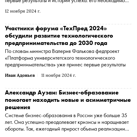
первые результаты и истории успеха: его необходимо
сохранить и развивать до 2030 года, уверен министр
12 ноября 2024 г.
науки и высшего образования РФ Валерий Фальков
Участники форума «ТехПред 2024»
обсудили развитие технологического
предпринимательства до 2030 года
По словам министра Валерия Фалькова федпроект
«Платформа университетского технологического
предпринимательства» уже принес первые результаты
Иван Адоньев
11 ноября 2024 г.
Александр Аузан: Бизнес-образование
помогает находить новые и асимметричные
решения
Системе бизнес-образования в России уже больше 35
лет. Она успешно преодолевает кризисы и наращивает
обороты. Так, ежегодный прирост объема реализации
программ бизнес-образования на экономическом