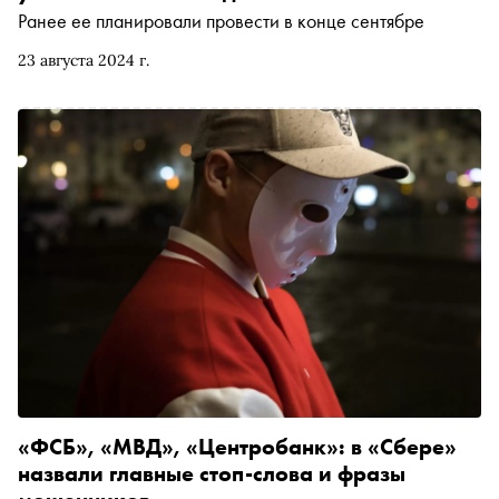
Act, компаний Ultima Яндекс Go, Black Square,
Ранее ее планировали провести в конце сентябре
официального отеля The Carlton, Moscow, партнера
Cosmoscow Дети «Алгоритм» и «Мясного дома
23 августа 2024 г.
Бородина»
«ФСБ», «МВД», «Центробанк»: в «Сбере»
назвали главные стоп-слова и фразы