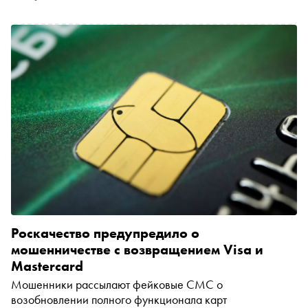
актеры с синдромом Дауна дублировали французский
фильм, снимались в рекламе «Сбербанка» и «Яндекса»,
играли на сцене «Современника» и стали героями
нового пластического фильма. А еще объяснили, почему
честное присутствие таких актеров в кадре делает кино
сильнее — и для зрителя, и для индустрии
Роскачество предупредило о
мошенничестве с возвращением Visa и
Mastercard
Мошенники рассылают фейковые СМС о
возобновлении полного функционала карт