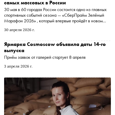
самых массовых в России
30 мая в 60 городах России состоится одно из главных
спортивных событий сезона — «СберПрайм Зелёный
Марафон 2026» , который впервые пройдёт в новом
формате и станет фестивалем бега и музыки. «Сноб»
30 апреля 2026 г.
разбирается, как этот марафон превратился в праздник
благотворительности, где бег и помощь идут рука об руку
Ярмарка Cosmoscow объявила даты 14-го
выпуска
Приём заявок от галерей стартует 8 апреля
3 апреля 2026 г.