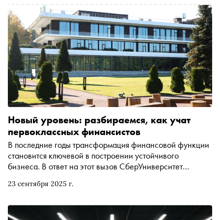
Новый уровень: разбираемся, как учат
первоклассных финансистов
В последние годы трансформация финансовой функции
становится ключевой в построении устойчивого
бизнеса. В ответ на этот вызов СберУниверситет
запустил Школу финансов — масштабную инициативу,
23 сентября 2025 г.
призванную поддержать профессионалов бизнес-среды
в адаптации к новым реалиям и развитии компетенций.
Она предлагает серию специализированных