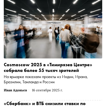
образовательных программ, разработанных с учётом
потребностей компаний различных отраслей экономики
и финансов. «Сноб» разбирается, как устроена Школа
финансов, какие программы она включает и чем может
быть полезна для разных категорий специалистов
Cosmoscow 2025 в «Тимирязев Центре»
собрала более 55 тысяч зрителей
На ярмарке показали проекты из Индии, Ирана,
Бразилии, Таиланда и России
Иван Адоньев
16 сентября 2025 г.
«Сбербанк» и ВТБ снизили ставки по