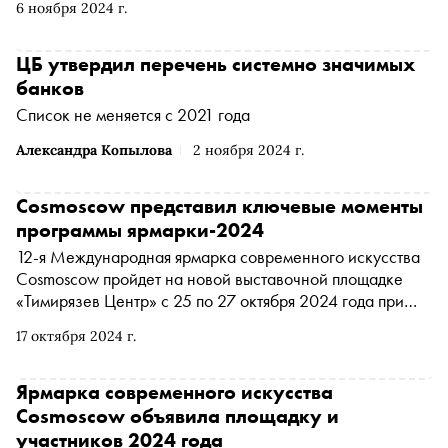
6 ноября 2024 г.
факультете МГУ имени М. В. Ломоносова в течение
последних десяти лет составлял в среднем порядка 18%.
О том, кого из экспертов и выпускников МГУ
ЦБ утвердил перечень системно значимых
приглашают на программы и как они меняются в новых
банков
условиях, декан ЭФ МГУ, доктор экономических наук
Список не меняется с 2021 года
Александр Аузан поговорил с издателем «Сноба»
Мариной Геворкян в рамках спецпроекта « Индустрия.
Александра Копылова
2 ноября 2024 г.
Бизнес-образование »
Cosmoscow представил ключевые моменты
программы ярмарки-2024
12-я Международная ярмарка современного искусства
Cosmoscow пройдет на новой выставочной площадке
«Тимирязев Центр» с 25 по 27 октября 2024 года при
поддержке генерального партнера ПАО Сбербанк,
17 октября 2024 г.
компаний Casarte, HUTTON, MR Group, автомобильного
партнера EXEED, партнера секции ДИЗАЙН ēdomo,
фэшн-партнера EKONIKA, компании BORK, Beluga и
Ярмарка современного искусства
Beluga Botanicals, Tête de Cheval, THE UGLY DUCK (TUD),
Cosmoscow объявила площадку и
лайфстайл-партнера 12 STOREEZ, бьюти-партнера The
участников 2024 года