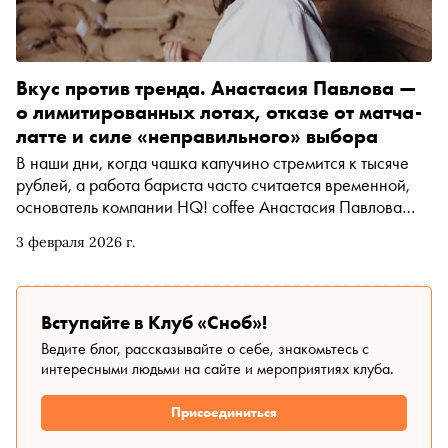
Вкус против тренда. Анастасия Павлова —
о лимитированных лотах, отказе от матча-
латте и силе «неправильного» выбора
В наши дни, когда чашка капучино стремится к тысяче
рублей, а работа бариста часто считается временной,
основатель компании HQ! coffee Анастасия Павлова
продаёт напитки из редкого зерна по приемлемой цене,
3 февраля 2026 г.
верит в профессию и отказывается от сиропов и матча-
латте как от «порчи труда». Накануне десятилетия
бренда Павлова рассказала «Снобу», как гнуть свою
линию, когда все вокруг играют в тренды
Вступайте в Клуб «Сноб»!
Ведите блог, рассказывайте о себе, знакомьтесь с
интересными людьми на сайте и мероприятиях клуба.
Присоединиться