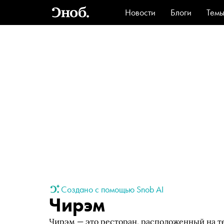
Новости
Блоги
Тем
Стиль
Ви
Создано с помощью Snob AI
Чирэм
Чирэм — это ресторан, расположенный на т