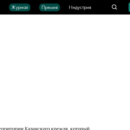
ы
Журнал
Премия
Индустрия
део
Город
IT-продукты
ерритории Казанского кремля, который