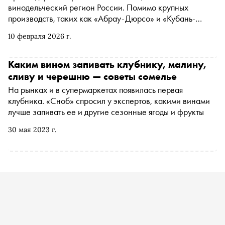
винодельческий регион России. Помимо крупных
производств, таких как «Абрау-Дюрсо» и «Кубань-
Вино», здесь развиваются десятки авторских проектов.
10 февраля 2026 г.
«Сноб» совместно с проектом «Большое русское вино»
от Simple Group собрал список хозяйств, с винами
которых точно стоит познакомиться, чтобы оценить путь,
Каким вином запивать клубнику, малину,
который прошло наше виноделие за последние годы
сливу и черешню — советы сомелье
На рынках и в супермаркетах появилась первая
клубника. «Сноб» спросил у экспертов, какими винами
лучше запивать ее и другие сезонные ягоды и фрукты
30 мая 2023 г.