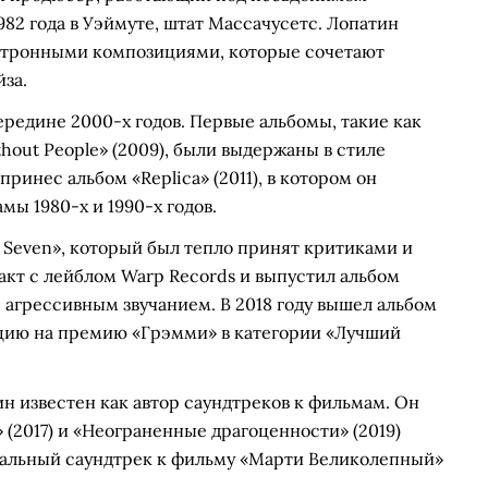
982 года в Уэймуте, штат Массачусетс. Лопатин
ктронными композициями, которые сочетают
за.
ередине 2000-х годов. Первые альбомы, такие как
ithout People» (2009), были выдержаны в стиле
ринес альбом «Replica» (2011), в котором он
ы 1980-х и 1990-х годов.
s Seven», который был тепло принят критиками и
ракт с лейблом Warp Records и выпустил альбом
е агрессивным звучанием. В 2018 году вышел альбом
ацию на премию «Грэмми» в категории «Лучший
н известен как автор саундтреков к фильмам. Он
(2017) и «Неограненные драгоценности» (2019)
инальный саундтрек к фильму «Марти Великолепный»