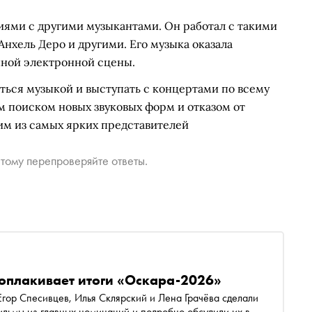
иями с другими музыкантами. Он работал с такими
Анхель Деро и другими. Его музыка оказала
нной электронной сцены.
ться музыкой и выступать с концертами по всему
м поиском новых звуковых форм и отказом от
им из самых ярких представителей
тому перепроверяйте ответы.
оплакивает итоги «Оскара-2026»
ор Спесивцев, Илья Склярский и Лена Грачёва сделали
льмы из главных номинаций и подробно обсудили их в