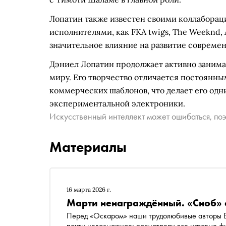
Лопатин также известен своими коллаборац
исполнителями, как FKA twigs, The Weeknd, 
значительное влияние на развитие совреме
Дэниел Лопатин продолжает активно занима
миру. Его творчество отличается постоянны
коммерческих шаблонов, что делает его одн
экспериментальной электроники.
Искусственный интеллект может ошибаться, поэ
Материалы
16 марта 2026 г.
Марти ненаграждённый. «Сноб» 
Перед «Оскаром» наши трудолюбивые авторы Ег
почти невозможное: посмотрели все игровые фи