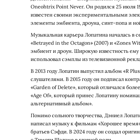
Oneohtrix Point Never. Он родился 25 июля 1
известен своими экспериментальными эле
элементы эмбиента, дроуна, синт-попа и ной
Музыкальная карьера Лопатина началась в с
«Betrayed in the Octagon» (2007) и «Zones W
эмбиент и дроун. Широкую известность ему п
использовал сэмплы из телевизионной реклам
В 2013 году Лопатин выпустил альбом «R Plu
слушателями. В 2015 году он подписал конт
«Garden of Delete», который отличался боле
«Age Of», который принес Лопатину номин
альтернативный альбом».
Помимо сольного творчества, Дэниел Лопати
написал музыку к фильмам «Хорошее время» 
братьев Сэфди. В 2024 году он создал ориг
с Тимоти Шаламе в главной роли.