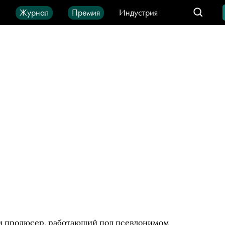
ы
Журнал
Премия
Индустрия
део
Город
IT-продукты
и продюсер, работающий под псевдонимом