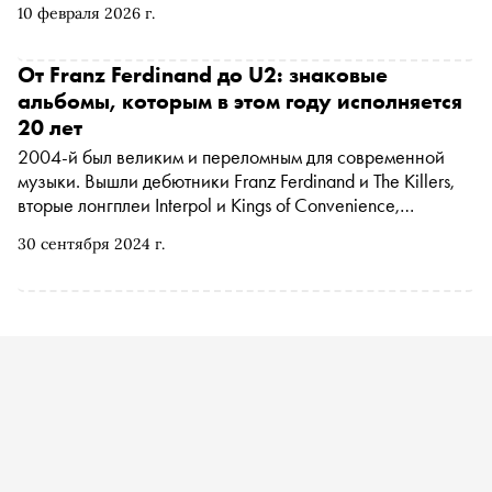
10 февраля 2026 г.
неубиваемые «Очень странные дела»
От Franz Ferdinand до U2: знаковые
альбомы, которым в этом году исполняется
20 лет
2004-й был великим и переломным для современной
музыки. Вышли дебютники Franz Ferdinand и The Killers,
вторые лонгплеи Interpol и Kings of Convenience,
последний крутой альбом U2 и посмертная пластинка
30 сентября 2024 г.
Эллиотта Смита. Многие из этих альбомов в той или
иной степени определили музыкальный ландшафт на
ближайшее десятилетие. «Сноб» рассказывает о десяти
самых важных, на его взгляд, пластинках, которым в этом
году исполняется 20 лет