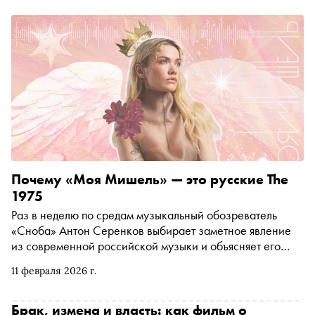
Почему «Моя Мишель» — это русские The
1975
Раз в неделю по средам музыкальный обозреватель
«Сноба» Антон Серенков выбирает заметное явление
из современной российской музыки и объясняет его
нам. Сегодня слушаем «Мою Мишель» — сразу два
11 февраля 2026 г.
«концертника» (один с оркестром, другой с хором) от
«наших» Дуа Липы, Джорджа Майкла и The 1975 в
одном флаконе
Брак, измена и власть: как фильм о