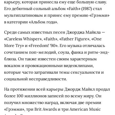
карьеру, которая принесла ему еще большую славу.
Его дебютный сольный альбом «Faith» (1987) стал
мультиплатиновым и принес ему премию «Грэмми»
в категории «Альбом года».
Среди самых известных песен Джорджа Майкла —
«Careless Whisper», «Faith», «Father Figure», «One
More Try» и «Freedom! '90». Его музыка отличалась
сочетанием поп-мелодий, соула, фанка и ритм-энд-
блюза. Он также известен своим характерным
вокалом и провокационными видеоклипами,
которые часто затрагивали темы сексуальности и
социальной несправедливости.
На протяжении всей карьеры Джордж Майкл продал
более 100 миллионов записей по всему миру. Он
получил множество наград, включая две премии
«Грэмми», три Brit Awards и три American Music