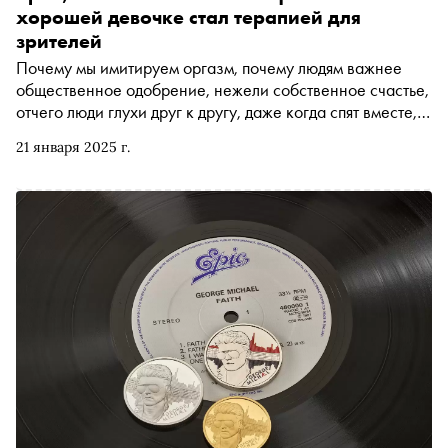
хорошей девочке стал терапией для
зрителей
Почему мы имитируем оргазм, почему людям важнее
общественное одобрение, нежели собственное счастье,
отчего люди глухи друг к другу, даже когда спят вместе,
возможно ли сохранить брак после измены и почему эта
21 января 2025 г.
измена случилась — режиссер Халина Рейн фильма
Babygirl с Николь Кидман в главной роли ищет ответы на
все эти вопросы