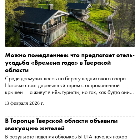
Можно помедленнее: что предлагает отель-
усадьба «Времена года» в Тверской
области
Среди дремучих лесов на берегу ледникового озера
Наговье стоит деревянный терем с остроконечной
крышей — а живут в нём туристы, но так, как будто они
провинциальные дворяне. Как родилась такая концепция
13 февраля 2026 г.
и при чём тут генерал Алексей Куропаткин, в интервью
рассказала хозяйка отеля-усадьбы «Времена года»
Дарья Афанасьева
В Торопце Тверской области объявили
эвакуацию жителей
В результате падения обломков БПЛА начался пожар