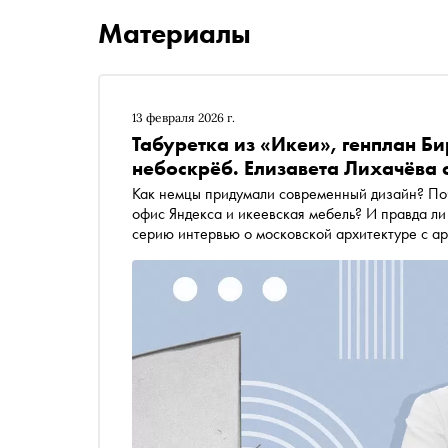
Материалы
13 февраля 2026 г.
Табуретка из «Икеи», генплан Б
небоскрёб. Елизавета Лихачёва
Как немцы придумали современный дизайн? По
офис Яндекса и икеевская мебель? И правда 
серию интервью о московской архитектуре с архитектурным экспертом издания Елизаветой Лихачёвой.
В пятом материале автор «Сноба» Егор Спесивц
архитектуры о Баухаусе — великом и прекрасн