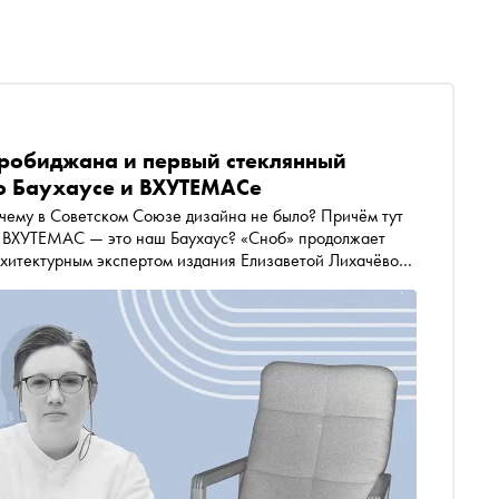
иробиджана и первый стеклянный
 о Баухаусе и ВХУТЕМАСе
чему в Советском Союзе дизайна не было? Причём тут
ли ВХУТЕМАС — это наш Баухаус? «Сноб» продолжает
ев поговорил с экс-директором Государственного музея
ом