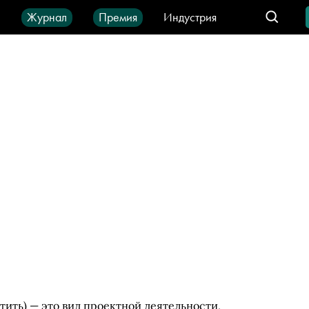
ы
Журнал
Премия
Индустрия
део
Город
IT-продукты
ртить) — это вид проектной деятельности,