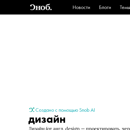
Новости
Блоги
Тем
Стиль
Ви
Создано с помощью Snob AI
дизайн
Дизайн (от англ. design — проектировать, че