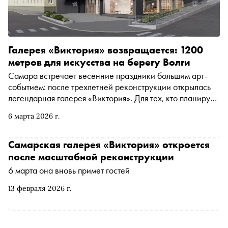
Галерея «Виктория» возвращается: 1200
метров для искусства на берегу Волги
Самара встречает весенние праздники большим арт-
событием: после трехлетней реконструкции открылась
легендарная галерея «Виктория». Для тех, кто планирует
провести длинные выходные в этом волжском городе,
6 марта 2026 г.
обновленная «Виктория» — обязательный пункт
маршрута. Но сама галерея предлагает не
ограничиваться своими стенами и дает несколько
Самарская галерея «Виктория» откроется
культурно-развлекательных советов — с барами,
после масштабной реконструкции
модными кофейнями и главными выставочными
6 марта она вновь примет гостей
площадками Самары
13 февраля 2026 г.