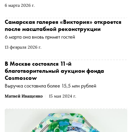
провести длинные выходные в этом волжском городе,
6 марта 2026 г.
обновленная «Виктория» — обязательный пункт
маршрута. Но сама галерея предлагает не
ограничиваться своими стенами и дает несколько
Самарская галерея «Виктория» откроется
культурно-развлекательных советов — с барами,
после масштабной реконструкции
модными кофейнями и главными выставочными
6 марта она вновь примет гостей
площадками Самары
13 февраля 2026 г.
В Москве состоялся 11-й
благотворительный аукцион фонда
Cosmoscow
Выручка составила более 15,5 млн рублей
Матвей Иващенко
15 мая 2024 г.