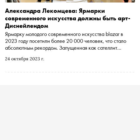
Александра Лекомцева: Ярмарки
современного искусства должны быть арт-
Диснейлендом
Ярмарку молодого современного искусства blazar в
2023 году посетили более 20 000 человек, что стало
абсолютным рекордом. Запущенная как сателлит
Cosmoscow всего три года назад, blazar уже стала одним
24 октября 2023 г.
из самых значимых проектов в сфере современного
искусства в России. Специально для «Сноба» в рамках
проекта «Индустрия» соосновательница blazar
Александра Лекомцева рассказала, как маркетинг и
пиар-инструменты изменили наше представление о
современном искусстве и сделали его одной из самых
модных сфер в контексте актуальной культуры