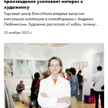
произведения усиливает интерес к
художнику
Торговый центр BoscoVesna впервые выпустил
капсульную коллекцию в коллаборации с Андреем
Люблинским. Художник рассказал «Снобу», почему
любит работать в открытом пространстве, зачем ищет
23 ноября 2023 г.
только «правильные» места для своих произведений и
как сложилось его сотрудничество с BoscoVesna