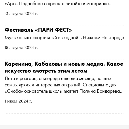
«Арт». Подробнее о проекте читайте в материале
«Сноба»
21 августа 2024 г.
Фестиваль «ПАРИ ФЕСТ»
Музыкально-спортивный выходной в Нижнем Новгороде
15 августа 2024 г.
Каренина, Кабаковы и новые медиа. Какое
искусство смотреть этим летом
Лето в разгаре, а впереди еще два месяца, полных
самых ярких и интересных открытий. Специально для
«Сноба» основатель школы masters Полина Бондарева
рассказывает о самых интересных культурных событиях
1 июля 2024 г.
в Москве, Санкт-Петербурге и других городах