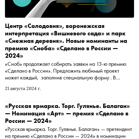
Центр «Солодовня», воронежская
интерпретация «Вишневого сада» и парк
«Снежная деревня». Новые номинанты на
премию «Сноба» «Сделано в России —
2024»
«Сноб» продолжает собирать заявки на 13-ю премию
«Сделано в России». Предложить любимый проект
может каждый, заполнив специальную форму . В
материале рассказываем о номинантах этой недели.
21 августа 2024 г.
Среди них — культурный центр «Солодовня»,
спектакль «Вишневый сад» Воронежского камерного
театра и мурманский парк «Снежная деревня»
«Русская ярмарка. Торг. Гулянье. Балаган»
— Номинация «Арт» — премия «Сделано в
России — 2024»
«Русская ярмарка. Торг. Гулянье. Балаган» — претендент
на премию «Сделано в России — 2024» в номинации