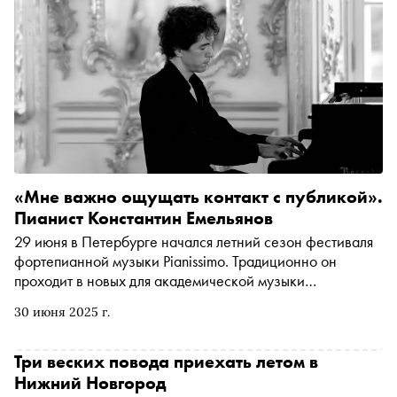
вкусы публики и что сегодня определяет новое
российское кино. А еще объяснил, почему интерес к
советскому кинематографу вновь стремительно растет
«Мне важно ощущать контакт с публикой».
Пианист Константин Емельянов
29 июня в Петербурге начался летний сезон фестиваля
фортепианной музыки Pianissimo. Традиционно он
проходит в новых для академической музыки
пространствах — музеях, галереях и других площадках.
30 июня 2025 г.
В серии концертов принимают участие молодые
пианисты. Один из них — лауреат престижного конкурса
имени Чайковского, выпускник Московской
Три веских повода приехать летом в
консерватории Константин Емельянов. В интервью
Нижний Новгород