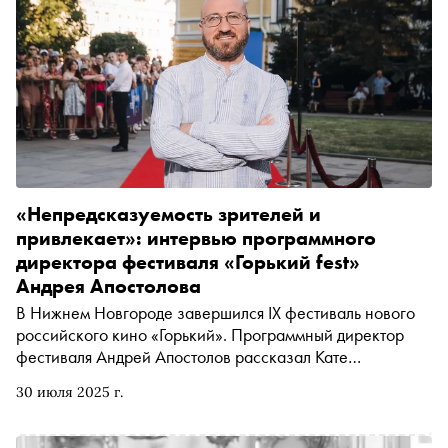
«Непредсказуемость зрителей и
привлекает»: интервью программного
директора фестиваля «Горький fest»
Андрея Апостолова
В Нижнем Новгороде завершился IX фестиваль нового
российского кино «Горький». Программный директор
фестиваля Андрей Апостолов рассказал Кате
Загвоздкиной о его уникальной концепции — здесь на
30 июля 2025 г.
равных соревнуются полные и короткие метры, игровое
и документальное кино. Он поделился, какие показы
стали самыми популярными у зрителей, как меняются