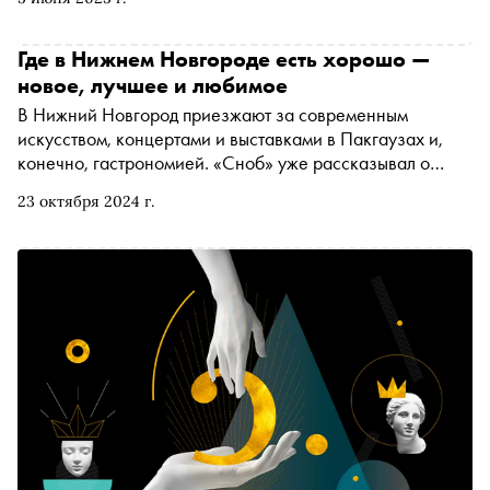
хочет совместить отдых на природе с посещением ярких
культурных событий. «Сноб» вместе с Клубом
Коллекционеров Cosmoscow выбрал интересные
Где в Нижнем Новгороде есть хорошо —
мероприятия и выставки в городах России
новое, лучшее и любимое
В Нижний Новгород приезжают за современным
искусством, концертами и выставками в Пакгаузах и,
конечно, гастрономией. «Сноб» уже рассказывал о
местных ресторанах , ради которых стоит приехать из
23 октября 2024 г.
Москвы, а также делал гид по заведениям для завтрака,
обеда и ужина в Нижнем. На этот раз рассказываем о
том, где искать региональный колорит и просто вкусную
еду