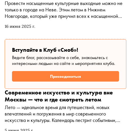
«Снобу» он рассказал о программе своего концерта в
Провести насыщенные культурные выходные можно не
Большом Петергофском дворце и о том, чем так важен
только в городе на Неве. Этим летом в Нижнем
для исполнителей фестиваль Pianissimo
Новгороде, который уже приучил всех к насыщенной
культурной программе, пройдет несколько масштабных
16 июня 2025 г.
музыкальных и арт-фестивалей. Программа впечатлит
даже искушенных жителей столицы
Вступайте в Клуб «Сноб»!
Ведите блог, рассказывайте о себе, знакомьтесь с
интересными людьми на сайте и мероприятиях клуба.
Присоединиться
Современное искусство и культура вне
Москвы — что и где смотреть летом
Лето — идеальное время для путешествий, новых
впечатлений и погружения в мир современного
искусства и культуры. Календарь пестрит событиями,
открывающими уникальные возможности для тех, кто
5 июня 2025 г.