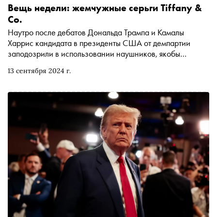
Вещь недели: жемчужные серьги Tiffany &
Co.
Наутро после дебатов Дональда Трампа и Камалы
Харрис кандидата в президенты США от демпартии
заподозрили в использовании наушников, якобы
замаскированных под серьги. Позже, однако,
13 сентября 2024 г.
выяснилось, что особой критики обвинение не
выдерживает, и на Харрис, скорее всего, были самые
обычные украшения. О подробностях этой истории и о
том, какие именно серьги в действительности были на
оппонентке Трампа, «Сноб» попросил рассказать автора
телеграм-канала Jewellery Digest Надежду Караваеву.