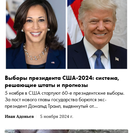
Выборы президента США-2024: система,
решающие штаты и прогнозы
5 ноября в США стартуют 60-е президентские выборы.
За пост нового главы государства борются экс-
президент Дональд Трамп, выдвинутый от
Республиканской партии, и действующий вице-
Иван Адоньев
5 ноября 2024 г.
президент Камала Харрис, представляющая
Демократическую партию. В материале «Сноба»
разбираемся, как проходят американские выборы, а