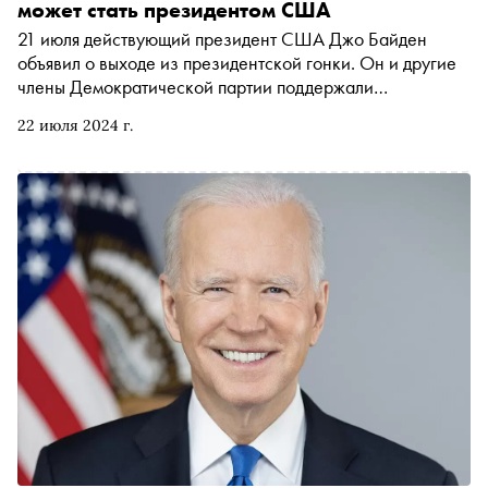
может стать президентом США
21 июля действующий президент США Джо Байден
объявил о выходе из президентской гонки. Он и другие
члены Демократической партии поддержали
кандидатуру вице-президента Камалы Харрис. Что
22 июля 2024 г.
нужно знать о новом конкуренте Дональда Трампа — в
материале «Сноба»