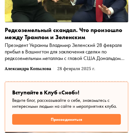
Редкоземельный скандал. Что произошло
между Трампом и Зеленским
Президент Украины Владимир Зеленский 28 февраля
прибыл в Вашингтон для заключения сделки по
редкоземельным металлам с главой США Дональдом
Трампом. Перед началом переговоров они отвечали на
Александра Копылова
28 февраля 2025 г.
вопросы журналистов об урегулировании российско-
украинского конфликта. Как встреча обернулась
громким скандалом — в материале
Вступайте в Клуб «Сноб»!
Ведите блог, рассказывайте о себе, знакомьтесь с
интересными людьми на сайте и мероприятиях клуба.
Присоединиться