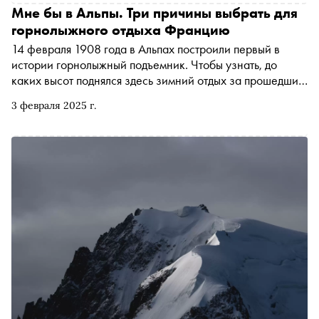
Мне бы в Альпы. Три причины выбрать для
горнолыжного отдыха Францию
14 февраля 1908 года в Альпах построили первый в
истории горнолыжный подъемник. Чтобы узнать, до
каких высот поднялся здесь зимний отдых за прошедшие
с этого момента 116 лет, достаточно побывать на
3 февраля 2025 г.
горнолыжных курортах Ла-Розьер, Валь д’Изер, Тинь и
Серр-Шевалье. Сноб убедился: уютные шале, виды на
Монблан и савойская кухня — далеко не все причины
направить лыжи во Французские Альпы