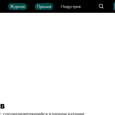
ы
Журнал
Премия
Индустрия
део
Город
IT-продукты
в
, специализирующийся в парном катании.