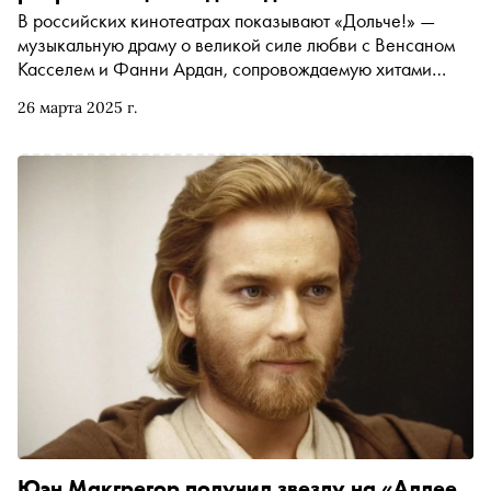
В российских кинотеатрах показывают «Дольче!» —
музыкальную драму о великой силе любви с Венсаном
Касселем и Фанни Ардан, сопровождаемую хитами
мировой оперы. Все костюмы создал дизайнерский дуэт
26 марта 2025 г.
Доменико Дольче и Стефано Габбаны. Кинокритик
Ксения Балюк рассказывает об этом и других фильмах и
сериалах, в которых солируют великие модные дома
Юэн Макгрегор получил звезду на «Аллее